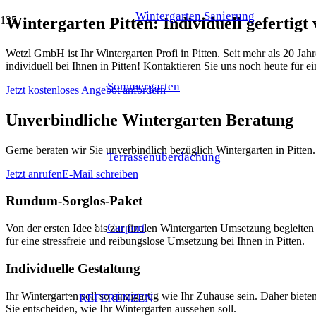
Wintergarten Sanierung
Wintergarten Pitten: Individuell geferti
Wetzl GmbH ist Ihr Wintergarten Profi in Pitten. Seit mehr als 20 Ja
individuell bei Ihnen in Pitten! Kontaktieren Sie uns noch heute für e
Sommergarten
Jetzt kostenloses Angebot anfordern
Unverbindliche Wintergarten Beratung
Gerne beraten wir Sie unverbindlich bezüglich Wintergarten in Pitten.
Terrassenüberdachung
Jetzt anrufen
E-Mail schreiben
Rundum-Sorglos-Paket
Carport
Von der ersten Idee bis zur finalen Wintergarten Umsetzung beglei
für eine stressfreie und reibungslose Umsetzung bei Ihnen in Pitten.
Individuelle Gestaltung
Ihr Wintergarten soll so einzigartig wie Ihr Zuhause sein. Daher bie
REFERENZEN
Sie entscheiden, wie Ihr Wintergarten aussehen soll.