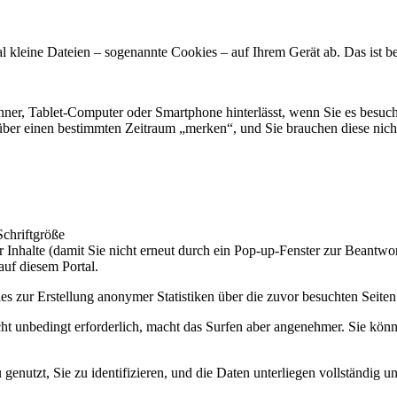
kleine Dateien – sogenannte Cookies – auf Ihrem Gerät ab. Das ist be
echner, Tablet-Computer oder Smartphone hinterlässt, wenn Sie es besu
 über einen bestimmten Zeitraum „merken“, und Sie brauchen diese nich
Schriftgröße
r Inhalte (damit Sie nicht erneut durch ein Pop-up-Fenster zur Beantwo
uf diesem Portal.
s zur Erstellung anonymer Statistiken über die zuvor besuchten Seite
cht unbedingt erforderlich, macht das Surfen aber angenehmer. Sie kön
genutzt, Sie zu identifizieren, und die Daten unterliegen vollständig 