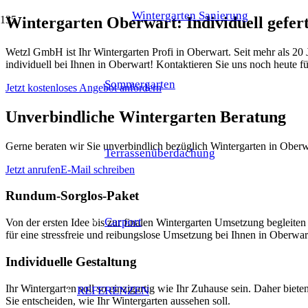
Wintergarten Sanierung
Wintergarten Oberwart: Individuell gefe
Wetzl GmbH ist Ihr Wintergarten Profi in Oberwart. Seit mehr als 20
individuell bei Ihnen in Oberwart! Kontaktieren Sie uns noch heute fü
Sommergarten
Jetzt kostenloses Angebot anfordern
Unverbindliche Wintergarten Beratung
Gerne beraten wir Sie unverbindlich bezüglich Wintergarten in Oberw
Terrassenüberdachung
Jetzt anrufen
E-Mail schreiben
Rundum-Sorglos-Paket
Carport
Von der ersten Idee bis zur finalen Wintergarten Umsetzung beglei
für eine stressfreie und reibungslose Umsetzung bei Ihnen in Oberwar
Individuelle Gestaltung
Ihr Wintergarten soll so einzigartig wie Ihr Zuhause sein. Daher bie
REFERENZEN
Sie entscheiden, wie Ihr Wintergarten aussehen soll.