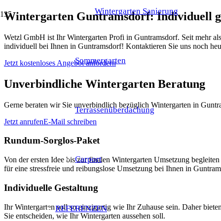
Wintergarten Sanierung
Wintergarten Guntramsdorf: Individuell 
Wetzl GmbH ist Ihr Wintergarten Profi in Guntramsdorf. Seit mehr al
individuell bei Ihnen in Guntramsdorf! Kontaktieren Sie uns noch heu
Sommergarten
Jetzt kostenloses Angebot anfordern
Unverbindliche Wintergarten Beratung
Gerne beraten wir Sie unverbindlich bezüglich Wintergarten in Guntr
Terrassenüberdachung
Jetzt anrufen
E-Mail schreiben
Rundum-Sorglos-Paket
Carport
Von der ersten Idee bis zur finalen Wintergarten Umsetzung beglei
für eine stressfreie und reibungslose Umsetzung bei Ihnen in Guntram
Individuelle Gestaltung
Ihr Wintergarten soll so einzigartig wie Ihr Zuhause sein. Daher bie
REFERENZEN
Sie entscheiden, wie Ihr Wintergarten aussehen soll.