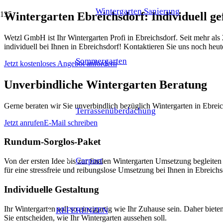
Wintergarten Sanierung
Wintergarten Ebreichsdorf: Individuell g
Wetzl GmbH ist Ihr Wintergarten Profi in Ebreichsdorf. Seit mehr als
individuell bei Ihnen in Ebreichsdorf! Kontaktieren Sie uns noch heut
Sommergarten
Jetzt kostenloses Angebot anfordern
Unverbindliche Wintergarten Beratung
Gerne beraten wir Sie unverbindlich bezüglich Wintergarten in Ebreic
Terrassenüberdachung
Jetzt anrufen
E-Mail schreiben
Rundum-Sorglos-Paket
Carport
Von der ersten Idee bis zur finalen Wintergarten Umsetzung beglei
für eine stressfreie und reibungslose Umsetzung bei Ihnen in Ebreichs
Individuelle Gestaltung
Ihr Wintergarten soll so einzigartig wie Ihr Zuhause sein. Daher bie
REFERENZEN
Sie entscheiden, wie Ihr Wintergarten aussehen soll.