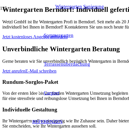
Wintergarten Sanierung
Wintergarten Berndorf: Individuell gefer
Wetzl GmbH ist Ihr Wintergarten Profi in Berndorf. Seit mehr als 20
individuell bei Ihnen in Berndorf! Kontaktieren Sie uns noch heute fü
Sommergarten
Jetzt kostenloses Angebot anfordern
Unverbindliche Wintergarten Beratung
Gerne beraten wir Sie unverbindlich bezüglich Wintergarten in Berndo
Terrassenüberdachung
Jetzt anrufen
E-Mail schreiben
Rundum-Sorglos-Paket
Carport
Von der ersten Idee bis zur finalen Wintergarten Umsetzung beglei
für eine stressfreie und reibungslose Umsetzung bei Ihnen in Berndorf
Individuelle Gestaltung
Ihr Wintergarten soll so einzigartig wie Ihr Zuhause sein. Daher bie
REFERENZEN
Sie entscheiden, wie Ihr Wintergarten aussehen soll.