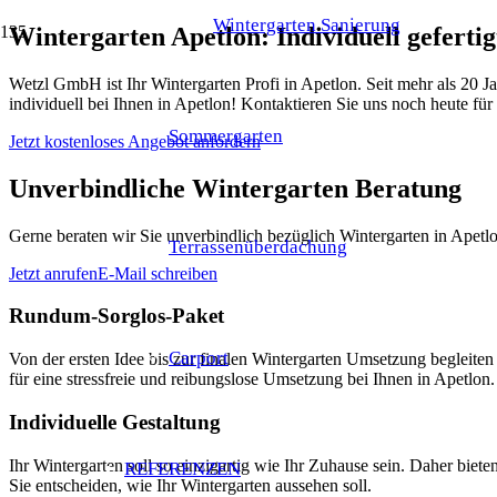
Wintergarten Sanierung
Wintergarten Apetlon: Individuell gefert
Wetzl GmbH ist Ihr Wintergarten Profi in Apetlon. Seit mehr als 20 
individuell bei Ihnen in Apetlon! Kontaktieren Sie uns noch heute für
Sommergarten
Jetzt kostenloses Angebot anfordern
Unverbindliche Wintergarten Beratung
Gerne beraten wir Sie unverbindlich bezüglich Wintergarten in Apetlo
Terrassenüberdachung
Jetzt anrufen
E-Mail schreiben
Rundum-Sorglos-Paket
Carport
Von der ersten Idee bis zur finalen Wintergarten Umsetzung beglei
für eine stressfreie und reibungslose Umsetzung bei Ihnen in Apetlon.
Individuelle Gestaltung
Ihr Wintergarten soll so einzigartig wie Ihr Zuhause sein. Daher bie
REFERENZEN
Sie entscheiden, wie Ihr Wintergarten aussehen soll.