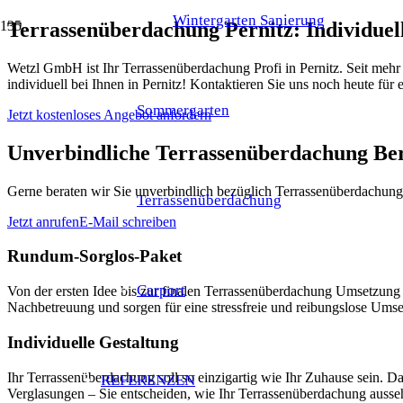
Wintergarten Sanierung
Terrassenüberdachung Pernitz: Individuel
Wetzl GmbH ist Ihr Terrassenüberdachung Profi in Pernitz. Seit mehr
individuell bei Ihnen in Pernitz! Kontaktieren Sie uns noch heute für
Sommergarten
Jetzt kostenloses Angebot anfordern
Unverbindliche Terrassenüberdachung Be
Gerne beraten wir Sie unverbindlich bezüglich Terrassenüberdachung i
Terrassenüberdachung
Jetzt anrufen
E-Mail schreiben
Rundum-Sorglos-Paket
Carport
Von der ersten Idee bis zur finalen Terrassenüberdachung Umsetzun
Nachbetreuung und sorgen für eine stressfreie und reibungslose Umset
Individuelle Gestaltung
Ihr Terrassenüberdachung soll so einzigartig wie Ihr Zuhause sein. 
REFERENZEN
Verglasungen – Sie entscheiden, wie Ihr Terrassenüberdachung ausseh