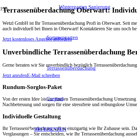
Wintergarten Sanierung
Terrassenüberdachung Oberwart: Individu
Wetzl GmbH ist Ihr Terrassenüberdachung Profi in Oberwart. Seit me
auch individuell bei Ihnen in Oberwart! Kontaktieren Sie uns noch h
Sommergarten
Jetzt kostenloses Angebot anfordern
Unverbindliche Terrassenüberdachung Be
Gerne beraten wir Sie unverbindlich bezüglich Terrassenüberdachung 
Terrassenüberdachung
Jetzt anrufen
E-Mail schreiben
Rundum-Sorglos-Paket
Carport
Von der ersten Idee bis zur finalen Terrassenüberdachung Umsetzun
Nachbetreuung und sorgen für eine stressfreie und reibungslose Umse
Individuelle Gestaltung
Ihr Terrassenüberdachung soll so einzigartig wie Ihr Zuhause sein. 
REFERENZEN
Verglasungen – Sie entscheiden, wie Ihr Terrassenüberdachung ausseh