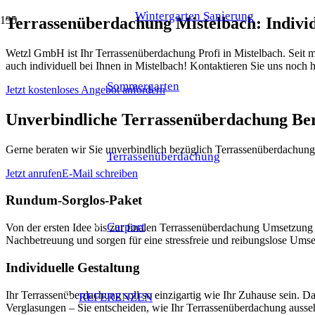
Wintergarten Sanierung
Terrassenüberdachung Mistelbach: Indivi
Wetzl GmbH ist Ihr Terrassenüberdachung Profi in Mistelbach. Seit m
auch individuell bei Ihnen in Mistelbach! Kontaktieren Sie uns noch 
Sommergarten
Jetzt kostenloses Angebot anfordern
Unverbindliche Terrassenüberdachung Be
Gerne beraten wir Sie unverbindlich bezüglich Terrassenüberdachung 
Terrassenüberdachung
Jetzt anrufen
E-Mail schreiben
Rundum-Sorglos-Paket
Carport
Von der ersten Idee bis zur finalen Terrassenüberdachung Umsetzun
Nachbetreuung und sorgen für eine stressfreie und reibungslose Umse
Individuelle Gestaltung
Ihr Terrassenüberdachung soll so einzigartig wie Ihr Zuhause sein. 
REFERENZEN
Verglasungen – Sie entscheiden, wie Ihr Terrassenüberdachung ausseh