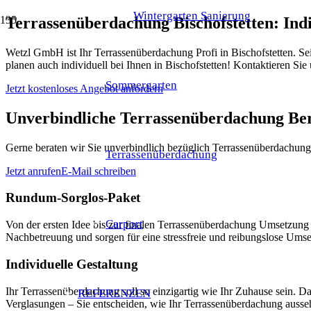
Wintergarten Sanierung
Terrassenüberdachung Bischofstetten: Ind
Wetzl GmbH ist Ihr Terrassenüberdachung Profi in Bischofstetten. Se
planen auch individuell bei Ihnen in Bischofstetten! Kontaktieren Si
Sommergarten
Jetzt kostenloses Angebot anfordern
Unverbindliche Terrassenüberdachung Be
Gerne beraten wir Sie unverbindlich bezüglich Terrassenüberdachung i
Terrassenüberdachung
Jetzt anrufen
E-Mail schreiben
Rundum-Sorglos-Paket
Carport
Von der ersten Idee bis zur finalen Terrassenüberdachung Umsetzun
Nachbetreuung und sorgen für eine stressfreie und reibungslose Umset
Individuelle Gestaltung
Ihr Terrassenüberdachung soll so einzigartig wie Ihr Zuhause sein. 
REFERENZEN
Verglasungen – Sie entscheiden, wie Ihr Terrassenüberdachung ausseh