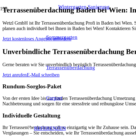
Wintergarten Sanierung
Terrassenüberdachung Baden bei Wien: In
Wetzl GmbH ist Ihr Terrassenüberdachung Profi in Baden bei Wien. S
planen auch individuell bei Ihnen in Baden bei Wien! Kontaktieren S
Sommergarten
Jetzt kostenloses Angebot anfordern
Unverbindliche Terrassenüberdachung Be
Gerne beraten wir Sie unverbindlich bezüglich Terrassenüberdachung
Terrassenüberdachung
Jetzt anrufen
E-Mail schreiben
Rundum-Sorglos-Paket
Carport
Von der ersten Idee bis zur finalen Terrassenüberdachung Umsetzun
Nachbetreuung und sorgen für eine stressfreie und reibungslose Ums
Individuelle Gestaltung
Ihr Terrassenüberdachung soll so einzigartig wie Ihr Zuhause sein. 
REFERENZEN
Verglasungen – Sie entscheiden, wie Ihr Terrassenüberdachung ausseh