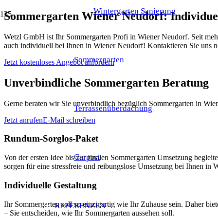
Wintergarten Sanierung
Sommergarten Wiener Neudorf: Individue
Wetzl GmbH ist Ihr Sommergarten Profi in Wiener Neudorf. Seit mehr
auch individuell bei Ihnen in Wiener Neudorf! Kontaktieren Sie uns 
Sommergarten
Jetzt kostenloses Angebot anfordern
Unverbindliche Sommergarten Beratung
Gerne beraten wir Sie unverbindlich bezüglich Sommergarten in Wien
Terrassenüberdachung
Jetzt anrufen
E-Mail schreiben
Rundum-Sorglos-Paket
Carport
Von der ersten Idee bis zur finalen Sommergarten Umsetzung begle
sorgen für eine stressfreie und reibungslose Umsetzung bei Ihnen in 
Individuelle Gestaltung
Ihr Sommergarten soll so einzigartig wie Ihr Zuhause sein. Daher bi
REFERENZEN
– Sie entscheiden, wie Ihr Sommergarten aussehen soll.