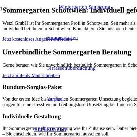
Wintergarten Sanierung
Sommergarten Schottwien: Individuell ge
Wetzl GmbH ist Ihr Sommergarten Profi in Schottwien. Seit mehr als
individuell bei Ihnen in Schottwien! Kontaktieren Sie uns noch heute
Sommergarten
Jetzt kostenloses Angebot anfordern
Unverbindliche Sommergarten Beratung
Gerne beraten wir Sie unverbindlich bezüglich Sommergarten in Schot
Terrassenüberdachung
Jetzt anrufen
E-Mail schreiben
Rundum-Sorglos-Paket
Carport
Von der ersten Idee bis zur finalen Sommergarten Umsetzung begle
sorgen für eine stressfreie und reibungslose Umsetzung bei Ihnen in 
Individuelle Gestaltung
Ihr Sommergarten soll so einzigartig wie Ihr Zuhause sein. Daher bi
REFERENZEN
– Sie entscheiden, wie Ihr Sommergarten aussehen soll.