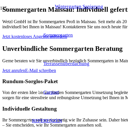
Wintergarten Sanierung
Sommergarten Maissau: Individuell gefer
Wetzl GmbH ist Ihr Sommergarten Profi in Maissau. Seit mehr als 20
individuell bei Ihnen in Maissau! Kontaktieren Sie uns noch heute fü
Sommergarten
Jetzt kostenloses Angebot anfordern
Unverbindliche Sommergarten Beratung
Gerne beraten wir Sie unverbindlich bezüglich Sommergarten in Maiss
Terrassenüberdachung
Jetzt anrufen
E-Mail schreiben
Rundum-Sorglos-Paket
Carport
Von der ersten Idee bis zur finalen Sommergarten Umsetzung begle
sorgen für eine stressfreie und reibungslose Umsetzung bei Ihnen in 
Individuelle Gestaltung
Ihr Sommergarten soll so einzigartig wie Ihr Zuhause sein. Daher bi
REFERENZEN
– Sie entscheiden, wie Ihr Sommergarten aussehen soll.