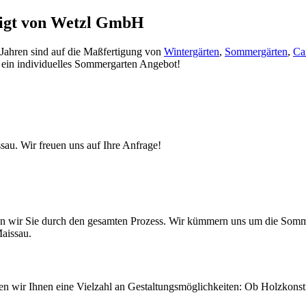
tigt von Wetzl GmbH
 Jahren sind auf die Maßfertigung von
Wintergärten
,
Sommergärten
,
Ca
r ein individuelles Sommergarten Angebot!
au. Wir freuen uns auf Ihre Anfrage!
iten wir Sie durch den gesamten Prozess. Wir kümmern uns um die So
Maissau.
eten wir Ihnen eine Vielzahl an Gestaltungsmöglichkeiten: Ob Holzkons