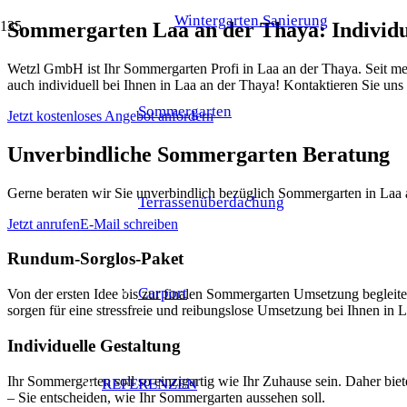
Wintergarten Sanierung
Sommergarten Laa an der Thaya: Individu
Wetzl GmbH ist Ihr Sommergarten Profi in Laa an der Thaya. Seit me
auch individuell bei Ihnen in Laa an der Thaya! Kontaktieren Sie un
Sommergarten
Jetzt kostenloses Angebot anfordern
Unverbindliche Sommergarten Beratung
Gerne beraten wir Sie unverbindlich bezüglich Sommergarten in Laa a
Terrassenüberdachung
Jetzt anrufen
E-Mail schreiben
Rundum-Sorglos-Paket
Carport
Von der ersten Idee bis zur finalen Sommergarten Umsetzung begle
sorgen für eine stressfreie und reibungslose Umsetzung bei Ihnen in 
Individuelle Gestaltung
Ihr Sommergarten soll so einzigartig wie Ihr Zuhause sein. Daher bi
REFERENZEN
– Sie entscheiden, wie Ihr Sommergarten aussehen soll.