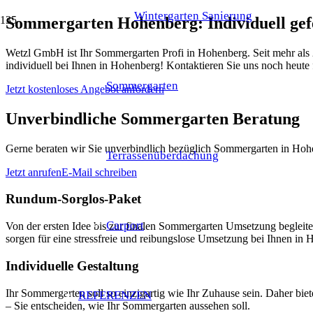
Wintergarten Sanierung
Sommergarten Hohenberg: Individuell ge
Wetzl GmbH ist Ihr Sommergarten Profi in Hohenberg. Seit mehr als 
individuell bei Ihnen in Hohenberg! Kontaktieren Sie uns noch heute
Sommergarten
Jetzt kostenloses Angebot anfordern
Unverbindliche Sommergarten Beratung
Gerne beraten wir Sie unverbindlich bezüglich Sommergarten in Hohe
Terrassenüberdachung
Jetzt anrufen
E-Mail schreiben
Rundum-Sorglos-Paket
Carport
Von der ersten Idee bis zur finalen Sommergarten Umsetzung begle
sorgen für eine stressfreie und reibungslose Umsetzung bei Ihnen in
Individuelle Gestaltung
Ihr Sommergarten soll so einzigartig wie Ihr Zuhause sein. Daher bi
REFERENZEN
– Sie entscheiden, wie Ihr Sommergarten aussehen soll.