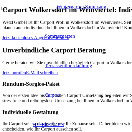
Wintergarten Sanierung
Carport Wolkersdorf im Weinviertel: Indi
Wetzl GmbH ist Ihr Carport Profi in Wolkersdorf im Weinviertel. Sei
planen auch individuell bei Ihnen in Wolkersdorf im Weinviertel! Kon
Sommergarten
Jetzt kostenloses Angebot anfordern
Unverbindliche Carport Beratung
Gerne beraten wir Sie unverbindlich bezüglich Carport in Wolkersdorf
Terrassenüberdachung
Jetzt anrufen
E-Mail schreiben
Rundum-Sorglos-Paket
Carport
Von der ersten Idee bis zur finalen Carport Umsetzung begleiten wi
stressfreie und reibungslose Umsetzung bei Ihnen in Wolkersdorf im W
Individuelle Gestaltung
Ihr Carport soll so einzigartig wie Ihr Zuhause sein. Daher bieten w
REFERENZEN
entscheiden, wie Ihr Carport aussehen soll.