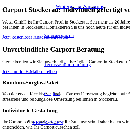
Wintergarten Sanierung
Carport Stockerau: Individuell gefertigt
Wetzl GmbH ist Ihr Carport Profi in Stockerau. Seit mehr als 20 Jahr
bei Ihnen in Stockerau! Kontaktieren Sie uns noch heute für ein indi
Sommergarten
Jetzt kostenloses Angebot anfordern
Unverbindliche Carport Beratung
Gerne beraten wir Sie unverbindlich bezüglich Carport in Stockerau. 
Terrassenüberdachung
Jetzt anrufen
E-Mail schreiben
Rundum-Sorglos-Paket
Carport
Von der ersten Idee bis zur finalen Carport Umsetzung begleiten wi
stressfreie und reibungslose Umsetzung bei Ihnen in Stockerau.
Individuelle Gestaltung
Ihr Carport soll so einzigartig wie Ihr Zuhause sein. Daher bieten w
REFERENZEN
entscheiden, wie Ihr Carport aussehen soll.